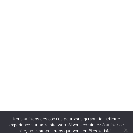
HORAIRES D'OUVERTURE
Par téléphone:
Lundi au vendredi :
09:00 – 12:30 / 14:00 – 16:00
Mentions Légales
Politique de confidentialité
ÉGALEMENT RECHERCHÉ
Nous utilisons des cookies pour vous garantir la meilleure
expérience sur notre site web. Si vous continuez à utiliser ce
site, nous supposerons que vous en êtes satisfait.
©
2026
Gouttière Alu Bassin. tous droits réservés. | Réalisation