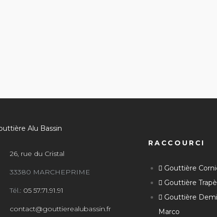
RACCOURCI
26, rue du Cristal
Gouttière Corn
33380 MARCHEPRIME
Gouttière Trap
Tél.:
05 57.71.91.91
Gouttière Dem
contact@gouttierealubassin.fr
Marco