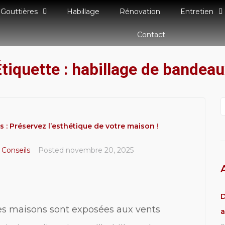
Gouttières
Habillage
Rénovation
Entretien
Contact
tiquette :
habillage de bandeau
 : Préservez l’esthétique de votre maison !
/ Conseils
Posted
novembre 20, 2025
D
les maisons sont exposées aux vents
a