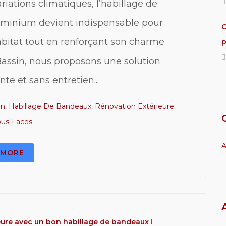
riations climatiques, l’habillage de
uminium devient indispensable pour
O
bitat tout en renforçant son charme
p
Bassin, nous proposons une solution
nte et sans entretien...
on
,
Habillage De Bandeaux
,
Rénovation Extérieure
,
us-Faces
A
MORE
eure avec un bon habillage de bandeaux !