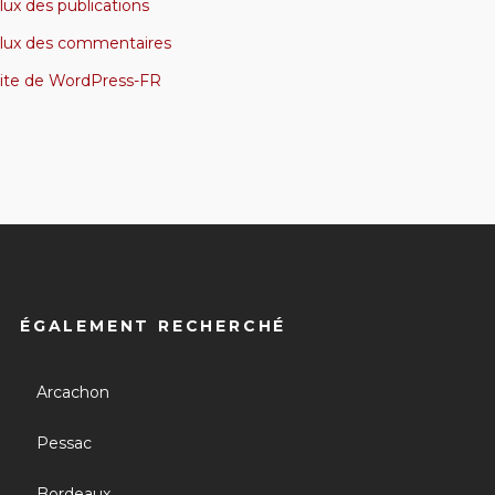
lux des publications
lux des commentaires
ite de WordPress-FR
ÉGALEMENT RECHERCHÉ
Arcachon
Pessac
Bordeaux