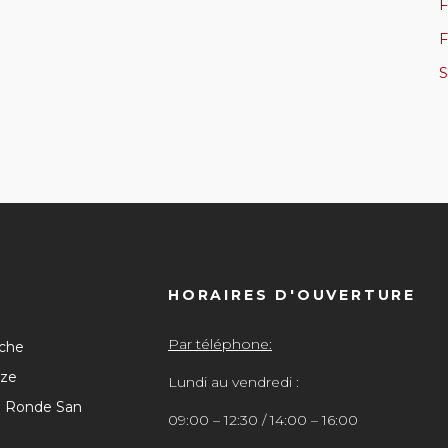
F
F
S
HORAIRES D'OUVERTURE
Par téléphone:
iche
èze
Lundi au vendredi :
i Ronde San
09:00 – 12:30 / 14:00 – 16:00