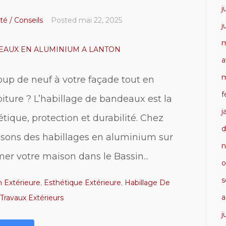
j
té / Conseils
Posted
mai 22, 2025
j
m
a
m
up de neuf à votre façade tout en
f
iture ? L’habillage de bandeaux est la
j
étique, protection et durabilité. Chez
d
osons des habillages en aluminium sur
n
er votre maison dans le Bassin...
o
s
 Extérieure
,
Esthétique Extérieure
,
Habillage De
a
Travaux Extérieurs
j