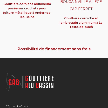
Gouttière corniche aluminium
posée sur crochets pour
toiture métallique à Andernos-
les-Bains
Gouttière corniche et
lambrequin aluminium a La
Teste-de-buch
Possibilité de financement sans frais
26, rue du Cristal