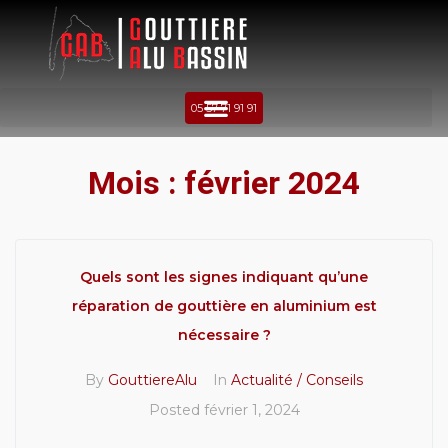
05 57 71 91 91
Mois :
février 2024
Quels sont les signes indiquant qu’une
réparation de gouttière en aluminium est
nécessaire ?
By
GouttiereAlu
In
Actualité / Conseils
Posted
février 1, 2024