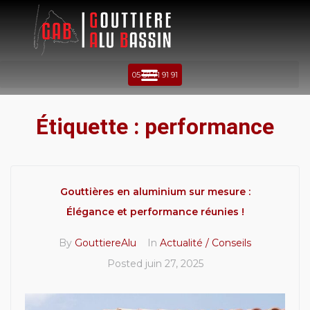
05 57 71 91 91
Étiquette :
performance
Gouttières en aluminium sur mesure :
Élégance et performance réunies !
By
GouttiereAlu
In
Actualité / Conseils
Posted
juin 27, 2025