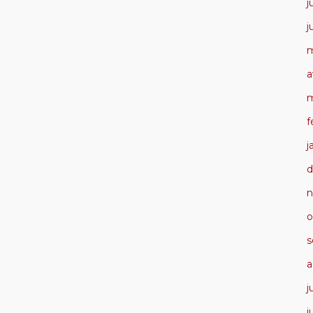
j
j
m
a
m
f
j
d
n
o
s
a
j
j