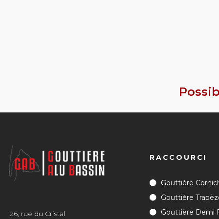
Possib
RACCOURCI
Gouttière Cornic
Gouttière Trapèz
Gouttière Demi
26, rue du Cristal