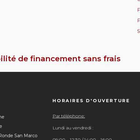
F
F
S
ilité de financement sans frais
HORAIRES D'OUVERTURE
Par téléphone:
he
e
Lundi au vendredi :
 Ronde San Marco
09:00 – 12:30 / 14:00 – 16:00