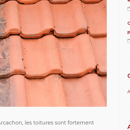
a
O
p
A
Arcachon, les toitures sont fortement