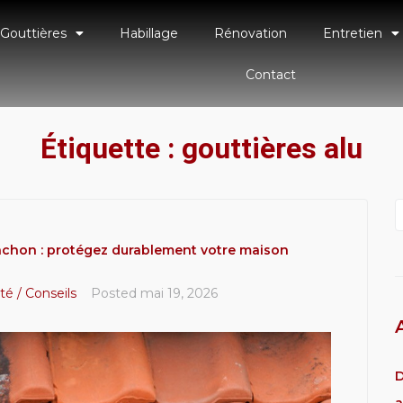
Gouttières
Habillage
Rénovation
Entretien
Contact
Étiquette :
gouttières alu
cachon : protégez durablement votre maison
té / Conseils
Posted
mai 19, 2026
D