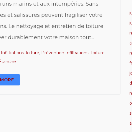
runs marins et aux intempéries. Sans
j
es et salissures peuvent fragiliser votre
j
ons. Le nettoyage et entretien de toiture
m
er durablement votre maison tout...
a
,
Infiltrations Toiture
,
Prévention Infiltrations
,
Toiture
m
Étanche
f
j
MORE
d
n
o
s
a