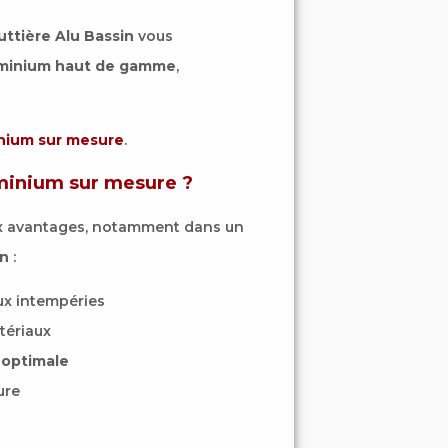
ttière Alu Bassin
vous
uminium haut de gamme
,
inium sur mesure
.
uminium sur mesure ?
x avantages, notamment dans un
on
:
aux intempéries
tériaux
 optimale
ure