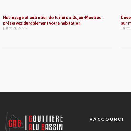
Nettoyage et entretien de toiture à Gujan-Mestras :
Déco
préservez durablement votre habitation
sur m
juillet 21, 2026
juille
RACCOURCI