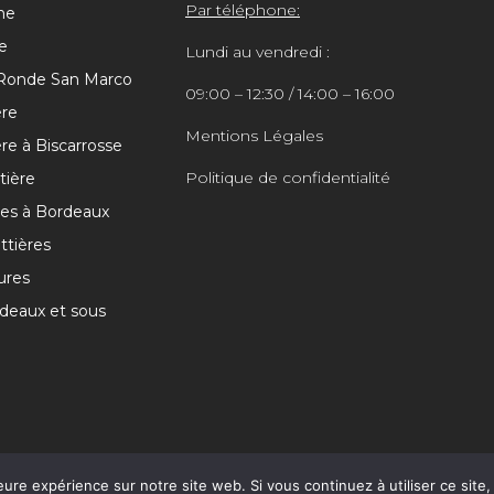
Par téléphone:
he
e
Lundi au vendredi :
 Ronde San Marco
09:00 – 12:30 / 14:00 – 16:00
ère
Mentions Légales
re à Biscarrosse
Politique de confidentialité
tière
res à Bordeaux
ttières
ures
deaux et sous
eure expérience sur notre site web. Si vous continuez à utiliser ce sit
u Bassin. tous droits réservés. | Réalisation
Nouveausoft.com