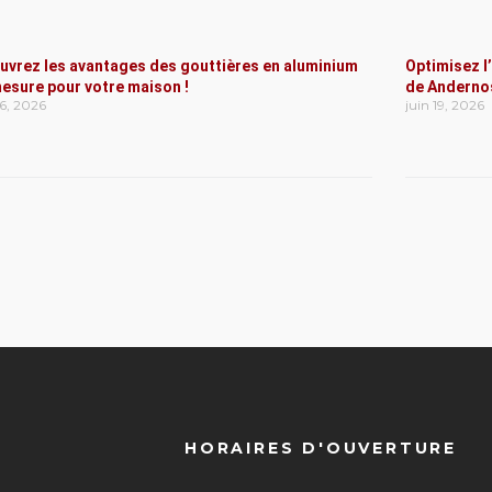
uvrez les avantages des gouttières en aluminium
Optimisez l
esure pour votre maison !
de Anderno
t 6, 2026
juin 19, 2026
HORAIRES D'OUVERTURE