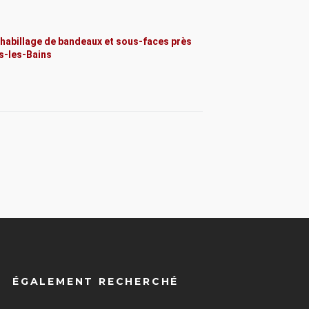
’habillage de bandeaux et sous-faces près
s-les-Bains
ÉGALEMENT RECHERCHÉ