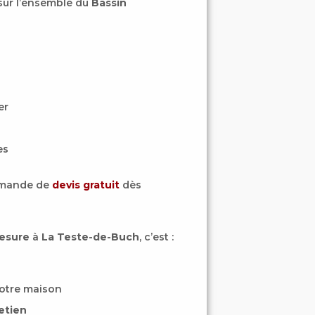
sur l’ensemble du
Bassin
er
es
demande de
devis gratuit
dès
mesure
à
La Teste-de-Buch
, c’est :
otre maison
etien