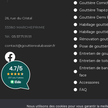
Gouttière Cornic
Gouttière Trapèz
Gouttière Demi
26, rue du Cristal
Habillage goutti
33380 MARCHEPRIME
Habillage gouttiè
Tél.:
05 57.71.91.91
Rénovation gout
contact@gouttierealubassin.fr
Pose de gouttiè
Entretien de gou
Entretien de toit
Entretien de ban
face
Accessoires
FAQ
Nous utilisons des cookies pour vous garantir la meill
©
2026
Gouttière Al